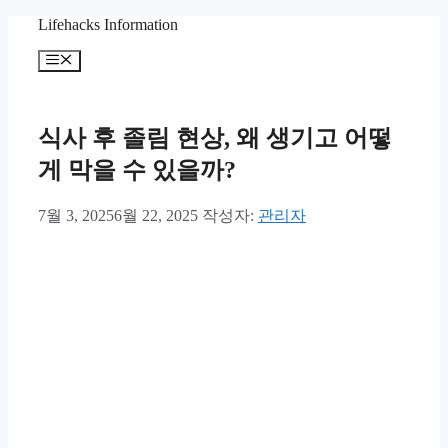
컨
Lifehacks Information
텐
메
츠
뉴
로
건
너
식사 후 졸림 현상, 왜 생기고 어떻
뛰
게 막을 수 있을까?
기
7월 3, 2025
6월 22, 2025
작성자:
관리자