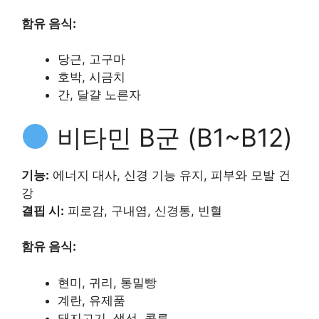
함유 음식:
당근, 고구마
호박, 시금치
간, 달걀 노른자
비타민 B군 (B1~B12)
기능:
에너지 대사, 신경 기능 유지, 피부와 모발 건
강
결핍 시:
피로감, 구내염, 신경통, 빈혈
함유 음식:
현미, 귀리, 통밀빵
계란, 유제품
돼지고기, 생선, 콩류