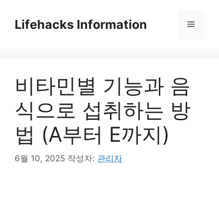
컨
텐
Lifehacks Information
메
츠
로
뉴
건
너
비타민별 기능과 음
뛰
기
식으로 섭취하는 방
법 (A부터 E까지)
6월 10, 2025
작성자:
관리자