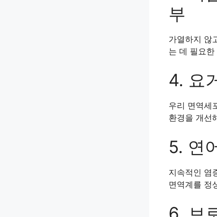
부
가열하지 않
는 데 필요한
4. 요
우리 면역세포
환경을 개선해
5. 
지속적인 염
면역계를 정
6. 