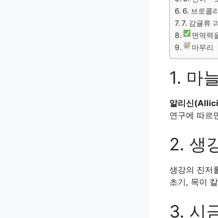
6. 브로콜
7. 감귤류 
면역력을
마무리
1. 마
알리신(Allici
연구에 따르면
2. 
생강의 진저롤(
초기, 목이 
3. 시