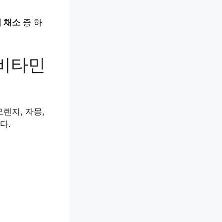
 채소
중 하
 비타민
렌지, 자몽,
다.