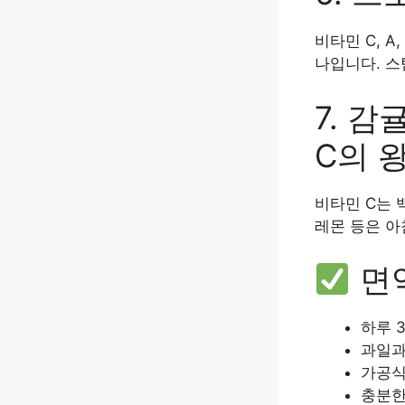
비타민 C, 
나입니다. 스
7. 감
C의 
비타민 C는 
레몬 등은 아
면역
하루 
과일과
가공식
충분한