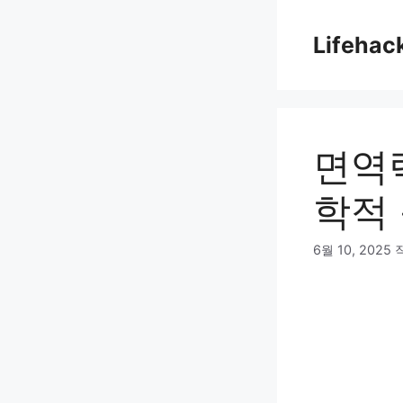
컨
텐
Lifehac
츠
로
건
너
뛰
면역
기
학적
6월 10, 2025